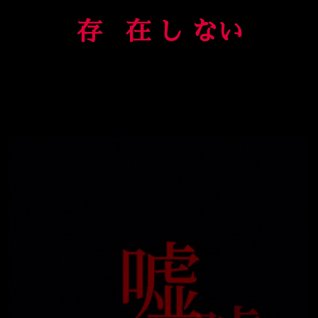
存 在 し ない