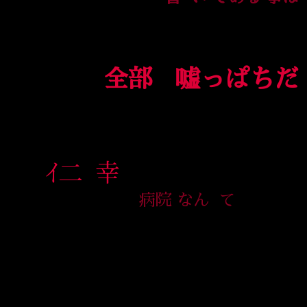
全部 嘘っぱちだ
ｲ二 幸
病院 なん て
けけけけけけけけけ