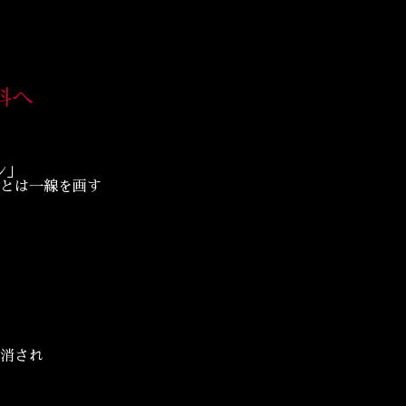
科へ
ン」
とは一線を画す
消され