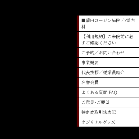
蒲田コージン猫院
■蒲田コージン猫院 心霊内
科
【利用規約】ご来院前に必
ずご確認ください
ご予約／お問い合わせ
事業概要
代表挨拶／従業員紹介
名誉会員
よくある質問 FAQ
ご意見･ご要望
特定商取引法表記
オジリナルグッズ