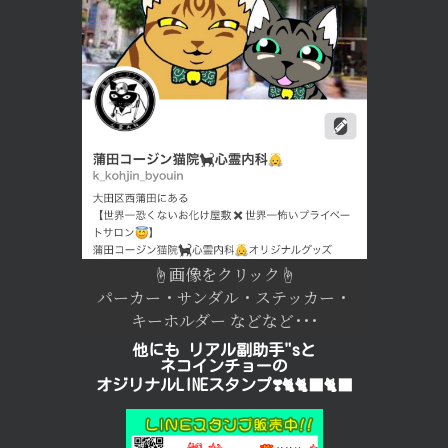
☝︎画像をクリック☝︎
パーカー・サンダル・ステッカー・
キーホルダー などなど･･･
他にも リアル副助手"sと
ネコインチョーの
オジリナルLINEスタンプ❣️🐈🐈‍⬛🐈‍⬛