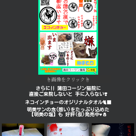
☝︎画像をクリック☝︎
さらに‼️ 蒲田コージン猫院に
直接ご来院しないと 手に入らない❣️
ネコインチョーのオジリナルタオル🐈‍⬛
明美サンの念(想い)をたっぷり込めた
【明美の塩】も 好評(仮)発売中♥️🧂