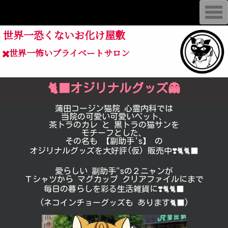
蒲田コージン猫院 心霊内科
T
o
g
世界一恐くないお化け屋敷
g
l
e
✖️世界一怖いプライベートサロン
n
a
v
i
g
🐈‍⬛オジリナルグッズ👻
a
t
蒲田コージン猫院 心霊内科では
i
o
当院の可愛い可愛いペット、
n
茶トラのカレ と 黒トラの猫サンを
モチーフとした、
その名も 【副助手's】 の
オジリナルグッズを大好評(仮) 販売中❣️🐈🐈‍⬛
愛らしい 副助手"sの２ニャンが
Ｔシャツから マグカップ クリアファイルにまで
毎日の暮らしを彩る生活雑貨に❣️🐈🐈‍⬛
(ネコインチョーグッズも あります🐈‍⬛)