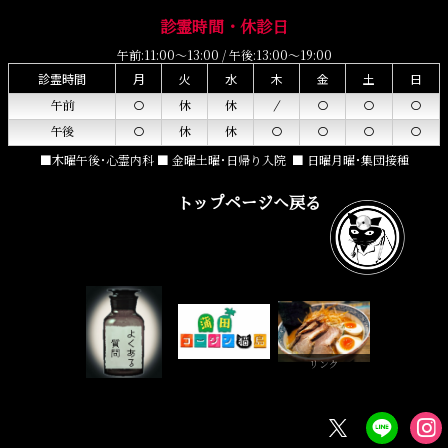
診霊時間・休診日
午前:11:00～13:00 / 午後:13:00～19:00
診霊時間
月
火
水
木
金
土
日
午前
○
休
休
／
○
○
○
午後
○
休
休
○
○
○
○
■木曜午後･心霊内科 ■ 金曜土曜･日帰り入院 ■ 日曜月曜･集団接種
トップページへ戻る
リンク