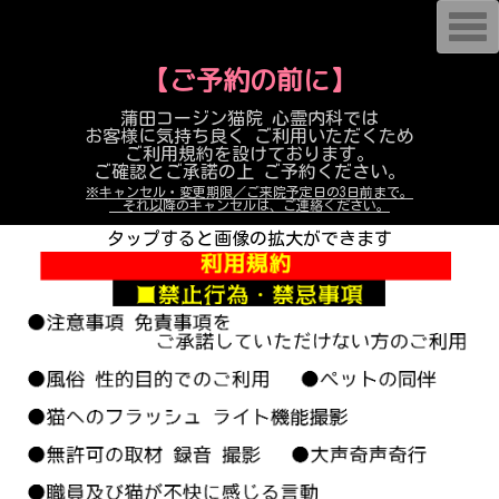
蒲田コージン猫院 心霊内科
T
o
g
【ご予約の前に】
g
l
e
蒲田コージン猫院 心霊内科では
n
お客様に気持ち良く ご利用いただくため
a
ご利用規約を設けております。
v
i
ご確認とご承諾の上 ご予約ください。
g
※キャンセル・変更期限／ご来院予定日の3日前まで。
a
それ以降のキャンセルは、ご連絡ください。
t
i
タップすると画像の拡大ができます
o
n