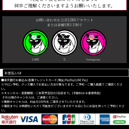
何卒ご理解くださいますようお願いいたします。
お問い合わせは 公式LINEアカウント
または各種SNS DMで
LINE
Ｘ
Instagram
お支払いは
■楽天銀行お振込み/各種クレジットカード/現金/PayPay(LINE Pay)
※サロン予約、グッズ購入でお支払い方法が異なります。ご予約・ご購入画面で ご確認くださ
い。
※キャンセル・変更期限／ご来院予定日の3日前まで。(手数料は お客様負担)
それ以降のキャンセルは、ご連絡ください。
※無断キャンセルは、料金の100%を ご請求させていただきます。
※確認までに お時間をいただく可能性が ございますので お日にちに余裕を持って ご予約くださ
い。