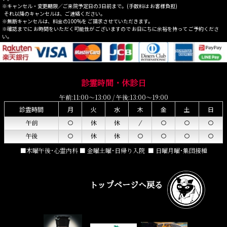
※キャンセル・変更期限／ご来院予定日の3日前まで。(手数料は お客様負担)
それ以降のキャンセルは、ご連絡ください。
※無断キャンセルは、料金の100%を ご請求させていただきます。
※確認までに お時間をいただく可能性が ございますので お日にちに余裕を持って ご予約くださ
い。
診霊時間・休診日
午前:11:00～13:00 / 午後:13:00～19:00
診霊時間
月
火
水
木
金
土
日
午前
○
休
休
／
○
○
○
午後
○
休
休
○
○
○
○
■木曜午後･心霊内科 ■ 金曜土曜･日帰り入院 ■ 日曜月曜･集団接種
リラクゼーション 猫がいる店 看板猫
トップページへ戻る