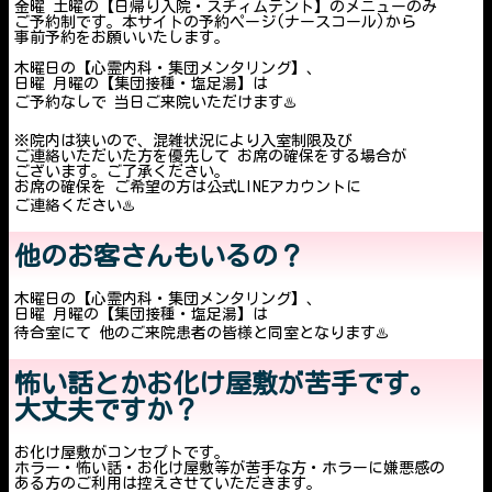
金曜 土曜の【日帰り入院・スチィムテント】のメニューのみ
ご予約制です。本サイトの予約ページ(ナースコール)から
事前予約をお願いいたします。
木曜日の【心霊内科・集団メンタリング】、
日曜 月曜の【集団接種・塩足湯】は
ご予約なしで 当日ご来院いただけます♨️
※院内は狭いので、混雑状況により入室制限及び
ご連絡いただいた方を優先して お席の確保をする場合が
ございます。ご了承ください。
お席の確保を ご希望の方は公式LINEアカウントに
ご連絡ください♨️
他のお客さんもいるの？
木曜日の【心霊内科・集団メンタリング】、
日曜 月曜の【集団接種・塩足湯】は
待合室にて 他のご来院患者の皆様と同室となります♨️
怖い話とかお化け屋敷が苦手です。
大丈夫ですか？
お化け屋敷がコンセプトです。
ホラー・怖い話・お化け屋敷等が苦手な方・ホラーに嫌悪感の
ある方のご利用は控えさせていただきます。