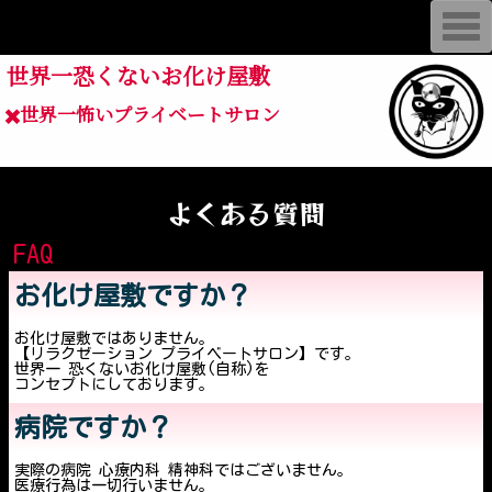
蒲田コージン猫院 心霊内科
T
o
g
世界一恐くないお化け屋敷
g
l
e
✖️世界一怖いプライベートサロン
n
a
v
i
g
a
よくある質問
t
i
FAQ
o
n
お化け屋敷ですか？
お化け屋敷ではありません。
【リラクゼーション プライベートサロン】です。
世界一 恐くないお化け屋敷(自称)を
コンセプトにしております。
病院ですか？
実際の病院 心療内科 精神科ではございません。
医療行為は一切行いません。