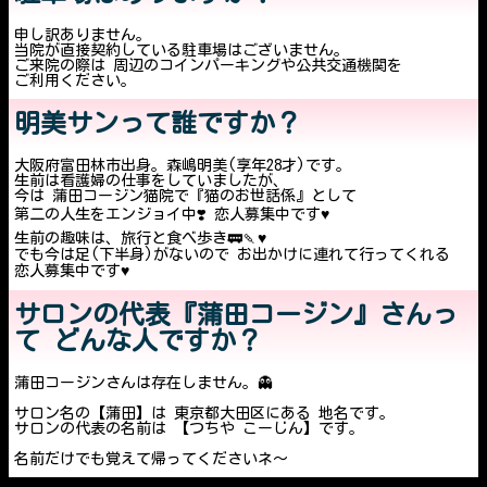
申し訳ありません。
当院が直接契約している駐車場はございません。
ご来院の際は 周辺のコインパーキングや公共交通機関を
ご利用ください。
明美サンって誰ですか？
大阪府富田林市出身。森嶋明美(享年28才)です。
生前は看護婦の仕事をしていましたが、
今は 蒲田コージン猫院で『猫のお世話係』として
第二の人生をエンジョイ中❣️ 恋人募集中です♥️
生前の趣味は、旅行と食べ歩き🚃🍡♥️
でも今は足(下半身)がないので お出かけに連れて行ってくれる
恋人募集中です♥️
サロンの代表『蒲田コージン』さんっ
て どんな人ですか？
蒲田コージンさんは存在しません。👻
サロン名の【蒲田】は 東京都大田区にある 地名です。
サロンの代表の名前は 【つちや こーじん】です。
名前だけでも覚えて帰ってくださいネ〜