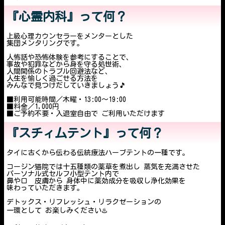
『心霊内科』って何？
上級心理カウンセラーをメンターとした
集団メンタリングです。
人怖話や恐怖体験を参考にすることで、
事故や犯罪などから身を守る処世術、
人間関係のトラブル回避法など、
人生を愉しく過ごせる方法を
みんなで見つけだしていきましょう🎵
■利用可能時間／木曜・13:00〜19:00
■料金／1,000円
■ご予約不要・入退室自由で ご利用いただけます
『スチィ厶テント』って何？
タイに古くから伝わる伝統療法ハーブテントの一種です。
コージン猫院では十五種類の薬草を煮出し 蒸気を充満させた
パーソナル式セルフ小型テント内で
鼻や口 皮膚から 身体中に薬効成分を吸収し浄化効果を
味わっていただきます。
デトックス・リフレッシュ・リラクゼーションの
一環として お楽しみください♨️