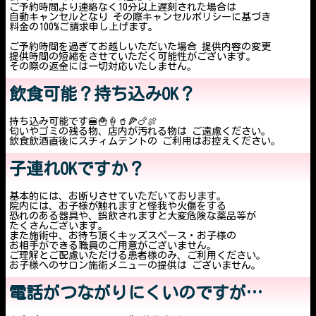
ご予約時間より連絡なく10分以上遅刻された場合は
自動キャンセルとなり その際キャンセルポリシーに基づき
料金の100%ご請求申し上げます。
ご予約時間を過ぎてお越しいただいた場合 提供内容の変更
提供時間の短縮をさせていただく可能性がございます。
その際の返金には一切対応いたしません。
飲食可能？持ち込みOK？
持ち込み可能です🍔🍟‪🍦‬🥤🍕🍗🍖
匂いやゴミの残る物、店内が汚れる物は ご遠慮ください。
飲食飲酒直後にスチィムテントの ご利用はお控えください。
子連れOKですか？
基本的には、お断りさせていただいております。
院内には、お子様が触れますと怪我や火傷をする
恐れのある器具や、誤飲されますと大変危険な薬品等が
たくさんございます。
また施術中、お待ち頂くキッズスペース・お子様の
お相手ができる職員のご用意がございません。
ご理解とご配慮いただける患者様のみ、ご利用ください。
お子様へのサロン施術メニューの提供は ございません。
電話がつながりにくいのですが…