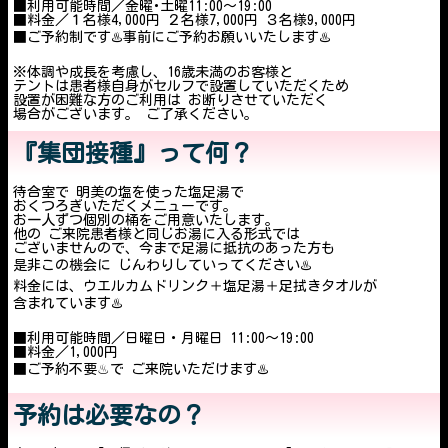
■利用可能時間／金曜･土曜11:00～19:00
■料金／１名様4,000円 ２名様7,000円 ３名様9,000円
■ご予約制です♨️事前にご予約お願いいたします♨️
※体調や成長を考慮し、16歳未満のお客様と
テントは患者様自身がセルフで設置していただくため
設置が困難な方のご利用は お断りさせていただく
場合がございます。 ご了承ください。
『集団接種』って何？
待合室で 明美の塩を使った塩足湯で
おくつろぎいただくメニューです。
お一人ずつ個別の桶をご用意いたします。
他の ご来院患者様と同じお湯に入る形式では
ございませんので、今まで足湯に抵抗のあった方も
是非この機会に じんわりしていってください♨️
料金には、ウエルカムドリンク＋塩足湯＋足拭きタオルが
含まれています♨️
■利用可能時間／日曜日・月曜日 11:00〜19:00
■料金／1,000円
■ご予約不要♨︎で ご来院いただけます♨️
予約は必要なの？